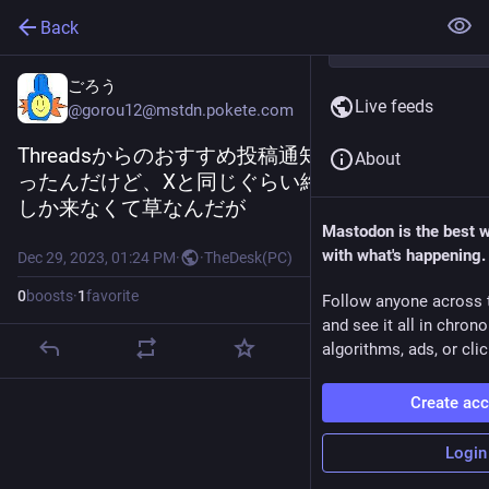
Back
ごろう
Live feeds
@
gorou12@mstdn.pokete.com
Threadsからのおすすめ投稿通知が来るようにな
About
ったんだけど、Xと同じぐらい終わってるポスト
しか来なくて草なんだが
Mastodon is the best 
with what's happening.
Dec 29, 2023, 01:24 PM
·
·
TheDesk(PC)
0
boosts
·
1
favorite
Follow anyone across 
and see it all in chron
algorithms, ads, or clic
Create ac
Login