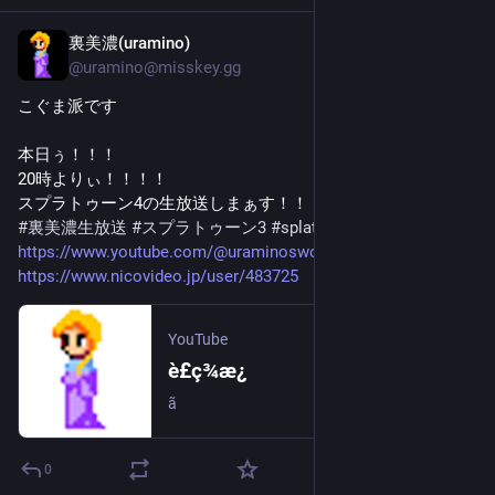
裏美濃(uramino)
Apr 8
@
uramino@misskey.gg
こぐま派です
本日ぅ！！！
20時よりぃ！！！！
スプラトゥーン4の生放送しまぁす！！！！！
#裏美濃生放送
#スプラトゥーン3
#splatoon3
https://www.youtube.com/@uraminosword
https://www.nicovideo.jp/user/483725
YouTube
è£ç¾æ¿
ã
0