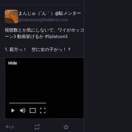
まんじゅ（´ん｀）@駄メンター
Dec 11, 2025
@
manzyun@fedibird.com
視聴数とか気にしないで、ワイがホッコリした 
#
スプラトゥ
ーン3
 動画挙げるか 
#
Splatoon3
1. 親方っ！　空に女の子がっ！？
Hide
0