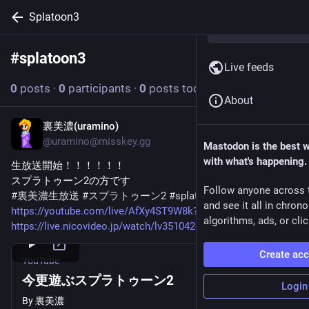
Splatoon3
#
splatoon3
Follow hashtag
Live feeds
0
posts
·
0
participants
·
0
posts today
About
裏美濃(uramino)
Jul 26
@
uramino@misskey.gg
Mastodon is the best 
with what's happening.
生放送開始！！！！！！
スプラトゥーン2の方です
Follow anyone across 
#裏美濃生放送
#スプラトゥーン2
#splatoon3
and see it all in chron
https://youtube.com/live/AfXy4ST9W8k?feature=share
algorithms, ads, or clic
https://live.nicovideo.jp/watch/lv351042478
Create ac
YouTube
今更遊ぶスプラトゥーン2
Login
By
裏美濃