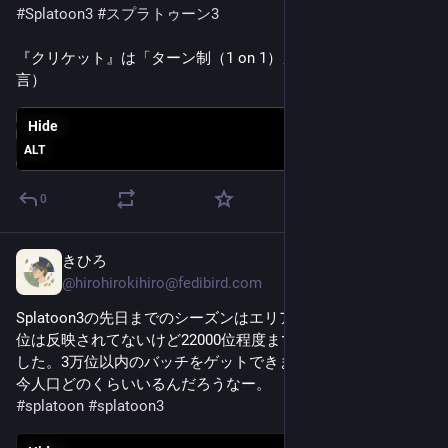
#
Splatoon3
#
スプラトゥーン3
『クリケット』は「ターン制（1 on 1）ガチエリア」です（過
言）
Hide
ALT
0
きひろ
Mar 1
@
hirohirokihiro@fedibird.com
Splatoon3の先日までのシーズンはエリアが Xパワー2288、順
位は反映されてないけど22000位程度まで行けたので、満足で
した。3万位以内のバッチをゲットできました。
今人口どのくらいいるんだろうなー。
#
splatoon
#
splatoon3