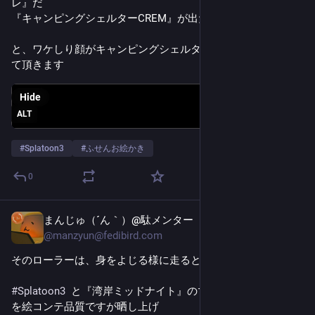
レ』だ
『キャンピングシェルターCREM』が出た今でも
と、ワケしり顔がキャンピングシェルターについて戯けさせ
て頂きます
Hide
ALT
#
Splatoon3
#
ふせんお絵かき
0
まんじゅ（´ん｀）@駄メンター
Jun 22
@
manzyun@fedibird.com
そのローラーは、身をよじる様に走るという……でしたっけ？
#
Splatoon3
  と『湾岸ミッドナイト』のマッシュアップマンガ
を絵コンテ品質ですが晒し上げ