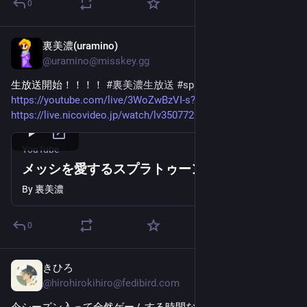
0
裏美濃(uramino)
Jun 17
@
uramino@misskey.gg
生放送開始！！！！
#裏美濃生放送
#splatoon3
https://youtube.com/live/3WoZwBzVI-s?feature=share
https://live.nicovideo.jp/watch/lv350772228
YouTube
メッシを愛するスプラトゥーン3
By
裏美濃
0
きひろ
Jun 12
@
hirohirokihiro@fedibird.com