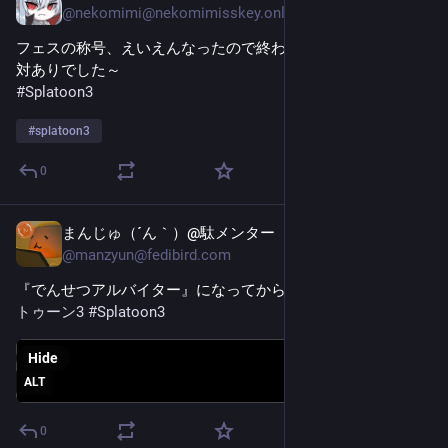
@
nekomimi@nekomimisskey.online
フェスの称号、えいえんなったので終わり！​
対ありでした～
#Splatoon3
#
splatoon3
0
まんじゅ（´ん｀）@駄メンター
Dec 14, 2025
@
manzyun@fedibird.com
『でんせつアルバイター』になってから言える台詞 
#
スプラ
トゥーン3
#
Splatoon3
Hide
ALT
0