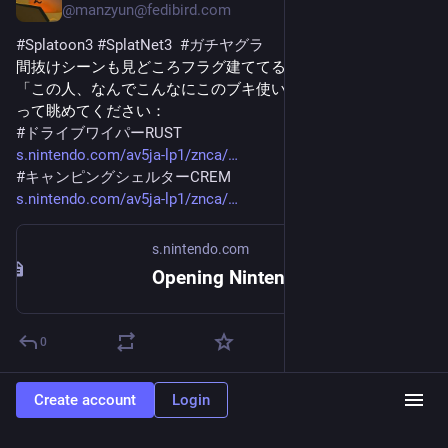
@
manzyun@fedibird.com
#
Splatoon3
#
SplatNet3
#
ガチヤグラ
間抜けシーンも見どころフラグ建ててるので、
「この人、なんでこんなにこのブキ使いたがるんだろう」
って眺めてください：
#
ドライブワイパーRUST
s.nintendo.com/av5ja-lp1/znca/
#
キャンピングシェルターCREM
s.nintendo.com/av5ja-lp1/znca/
s.nintendo.com
Opening Nintendo Switch App...
0
Create account
Login
Mitsouko
Oct 13, 2025
@
mitsouko@mstdn.omisosiru.net