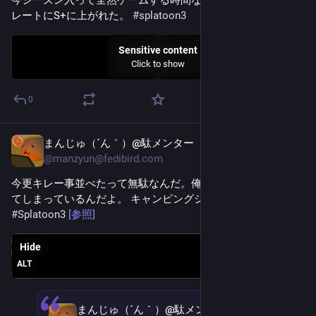
今シーズン入って全然ゲームする時間なかったけど、どスト
レートにS+に上がれた。 
#
splatoon3
Sensitive content
Click to show
0
まんじゅ（´ん｀）@駄メンター
Jun 5
@
manzyun@fedibird.com
今更キレー事並べたって無駄なんだ。俺はもう、取り憑かれ
てしまっているんだよ。 キャンピングシェルター の悪魔に 
#
Splatoon3
[参照]
Hide
ALT
まんじゅ（´ん｀）@駄メンター
May 22