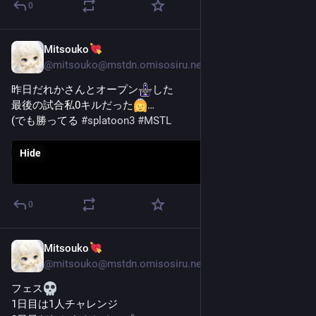
0
Mitsouko
Oct 30, 2025
@
mitsouko@mstdn.omisosiru.net
昨日だれかさんとオープン​
​した
最後の試合私0キルだった
…
(でも勝ってる 
#
splatoon3
#
MSTL
Hide
0
Mitsouko
Oct 27, 2025
@
mitsouko@mstdn.omisosiru.net
フェス
1日目は1人チャレンジ