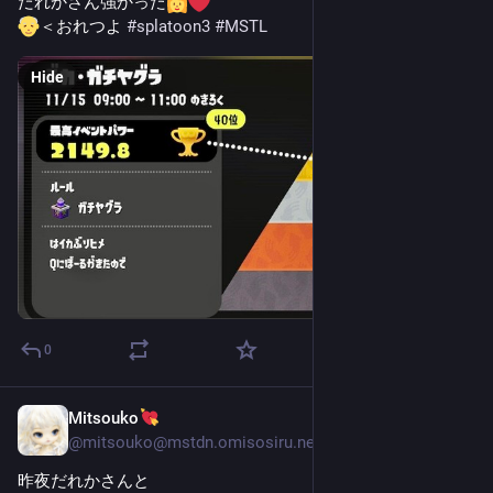
だれかさん強かった
＜おれつよ 
#
splatoon3
#
MSTL
Hide
0
Mitsouko
Nov 14, 2025
@
mitsouko@mstdn.omisosiru.net
昨夜だれかさんと