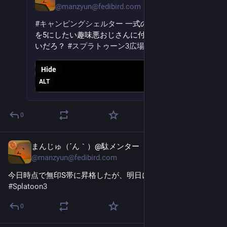
@
manzyun@fedibird.com
#
キャンピングシェルター
 一式の『じゅくれんど』
を5にしたい趣味悪おじさんに付きまとわれたくな
いだろ？ 
#
スプラトゥーン3広場絵
Hide
ALT
0
まんじゅ（´ん｀）@駄メンター
May 31
@
manzyun@fedibird.com
今日時点で無印S帯に昇格したが、明日にはA帯なんだよなあ 
#
Splatoon3
0