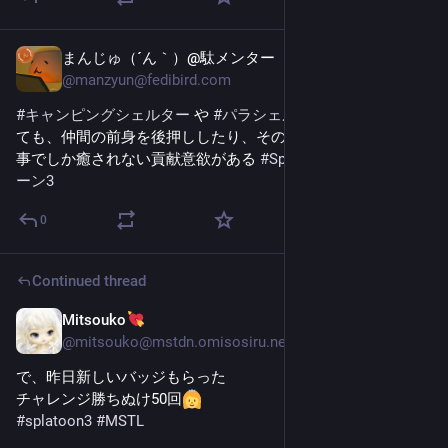
まんじゅ（´ん｀）@駄メンター
Oct 20, 2025
@
manzyun@fedibird.com
#
キャンピングシェルター
 や 
#
パラシェルター
 でヤラれ続け
ても、仲間の前身を後押ししたり、その為の時間稼ぎをする
事でしか癒されない貢献意欲がある 
#
Splatoon3
#
スプラトゥ
ーン3
0
Continued thread
Mitsouko
Oct 18, 2025
@
mitsouko@mstdn.omisosiru.net
で、昨日新しいバッジもらった
チャレンジ勝ちぬけ50回
#
splatoon3
#
MSTL