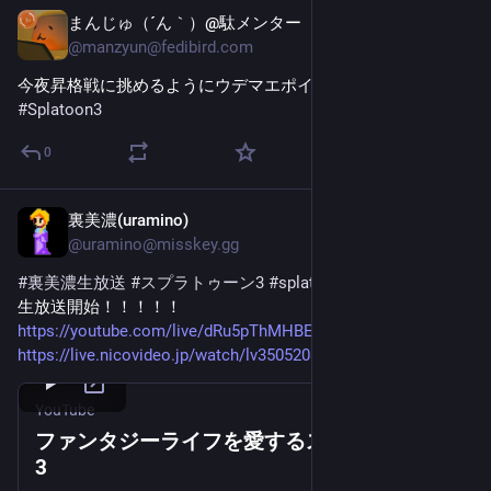
まんじゅ（´ん｀）@駄メンター
May 29
@
manzyun@fedibird.com
今夜昇格戦に挑めるようにウデマエポイント上げていた 
#
Splatoon3
0
裏美濃(uramino)
May 13
@
uramino@misskey.gg
#裏美濃生放送
#スプラトゥーン3
#splatoon3
生放送開始！！！！！
https://youtube.com/live/dRu5pThMHBE?feature=share
https://live.nicovideo.jp/watch/lv350520849
YouTube
ファンタジーライフを愛するスプラトゥーン
3