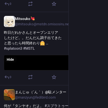
0
Mitsouko
Oct 25, 2025
@
mitsouko@mstdn.omisosiru.net
昨日だれかさんとオープンエリア
したけど。。だんだん調子出てきた
と思ったら時間終わり
 …
#
splatoon3
#
MSTL
Hide
0
まんじゅ（´ん｀）@駄メンター
Oct 21, 2025
@
manzyun@fedibird.com
何が『タンヤオ』だよ。 
#
スプラトゥーン3
#
Splatoon3
#
キャ