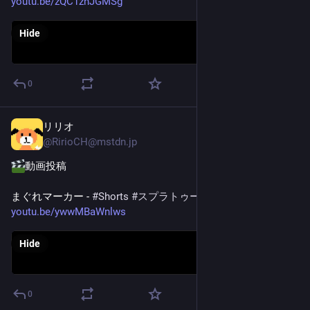
youtu.be/zQC1znJGMSg
Hide
0
リリオ
Apr 18
@
RirioCH@mstdn.jp
動画投稿
まぐれマーカー - 
#
Shorts
#
スプラトゥーン3
#
Splatoon3
youtu.be/ywwMBaWnlws
Hide
0