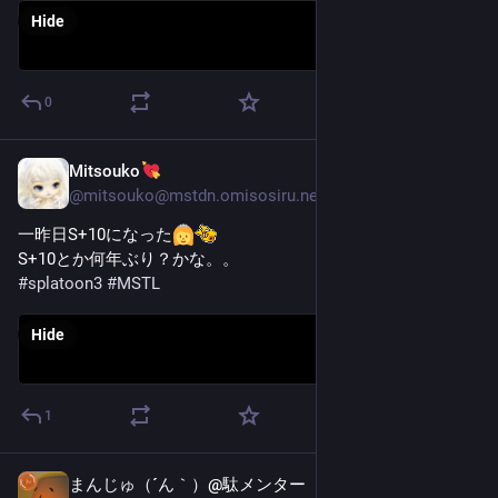
Hide
0
Mitsouko
Oct 18, 2025
@
mitsouko@mstdn.omisosiru.net
一昨日S+10になった
S+10とか何年ぶり？かな。。
#
splatoon3
#
MSTL
Hide
1
まんじゅ（´ん｀）@駄メンター
Oct 14, 2025