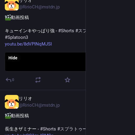
リリオ
May 2
@
RirioCH@mstdn.jp
動画投稿
キューインキやっぱり強 - 
#
Shorts
#
スプラトゥーン3
#
Splatoon3
youtu.be/8dVPINqMJSI
Hide
0
リリオ
Apr 25
@
RirioCH@mstdn.jp
動画投稿
長生きザミナー - 
#
Shorts
#
スプラトゥーン3
#
Splatoon3