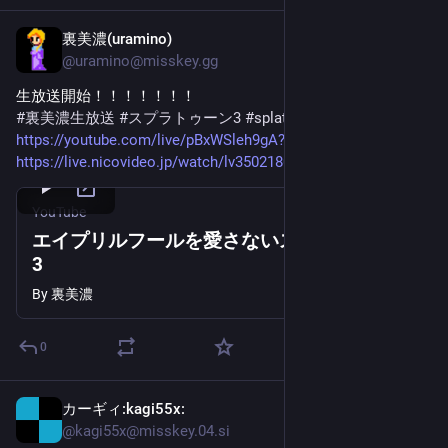
裏美濃(uramino)
Apr 1
@
uramino@misskey.gg
生放送開始！！！！！！！
#裏美濃生放送
#スプラトゥーン3
#splatoon3
https://youtube.com/live/pBxWSleh9gA?feature=share
https://live.nicovideo.jp/watch/lv350218001
YouTube
エイプリルフールを愛さないスプラトゥーン
3
By
裏美濃
0
カーギィ:kagi55x:
Mar 11
@
kagi55x@misskey.04.si