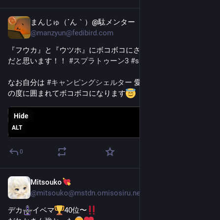
まんじゅ（´ん｀）@駄メンター
Dec 2, 2025
@
manzyun@fedibird.com
『フウカ』と『ウツホ』にボコボコにされた不良達は幸せ者
だと思います！！ 
#
スプラトゥーン3
#
splatoon3
なお自分は 
#
キャンピングシェルター
 愛好家なので、バトル
の度に囲まれてボコボコになります
Hide
ALT
0
Mitsouko
Nov 15, 2025
@
mitsouko@mstdn.omisosiru.net
デカ​
​イベマ
40位〜