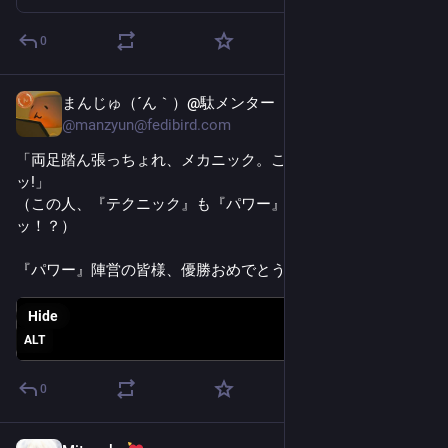
0
まんじゅ（´ん｀）@駄メンター
Jul 13
@
manzyun@fedibird.com
「両足踏ん張っちょれ、メカニック。これが、パワーじゃ——
ッ!」
（この人、『テクニック』も『パワー』と解釈している——
ッ！？）
『パワー』陣営の皆様、優勝おめでとう！ 
#
Splatoon3
Hide
ALT
0