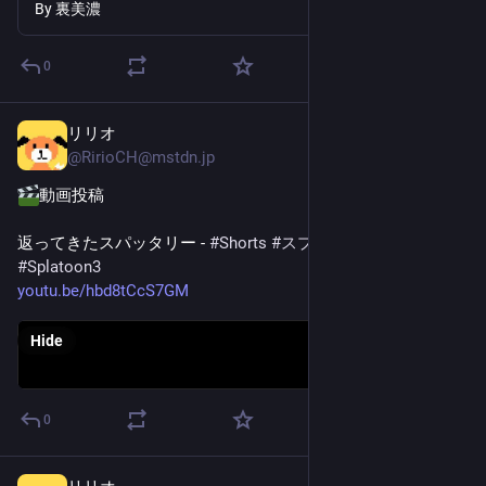
By
裏美濃
0
リリオ
May 9
@
RirioCH@mstdn.jp
動画投稿
返ってきたスパッタリー - 
#
Shorts
#
スプラトゥーン3
#
Splatoon3
youtu.be/hbd8tCcS7GM
Hide
0