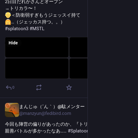
2日目だれかさんとオープン
→トリカラ〜！
＜防衛弱すぎもうジェッスイ持て
…（ジェッカス持つ。。）
#
splatoon3
#
MSTL
Hide
0
まんじゅ（´ん｀）@駄メンター
Oct 26, 2025
@
manzyun@fedibird.com
今回も陣営の偏りがあったのか、『トリカラマッチ』は同志
親善バトルが多かったなあ…… 
#
Splatoon3
#
スプラトゥーン3