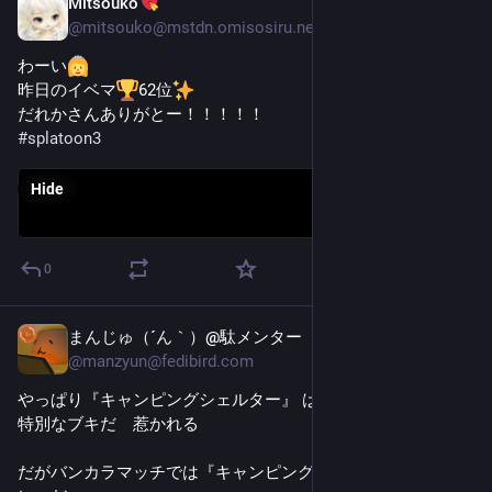
Mitsouko
Jul 8
@
mitsouko@mstdn.omisosiru.net
わーい
昨日のイベマ
62位
だれかさんありがとー！！！！！
#
splatoon3
Hide
0
まんじゅ（´ん｀）@駄メンター
Jul 4
@
manzyun@fedibird.com
やっぱり『キャンピングシェルター』 はいいナ　心情的にも
特別なブキだ　惹かれる
だがバンカラマッチでは『キャンピングシェルター・ソラー